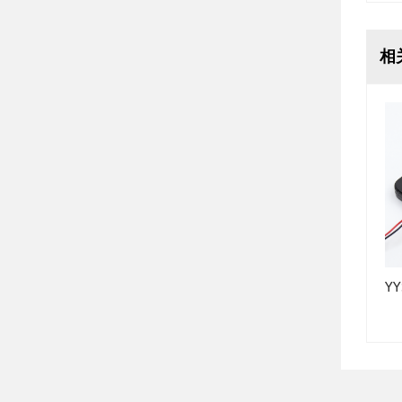
相
SMD-075020H-03627
SMD-065038F-03027