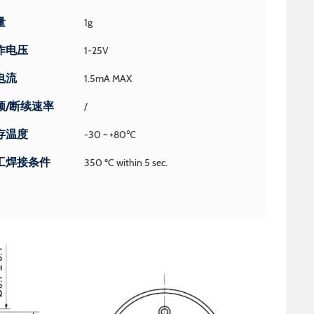
量
1g
作电压
1-25V
电流
1.5mA MAX
频/断续速率
/
存温度
-30 ~ +80℃
工焊接条件
350 ºC within 5 sec.