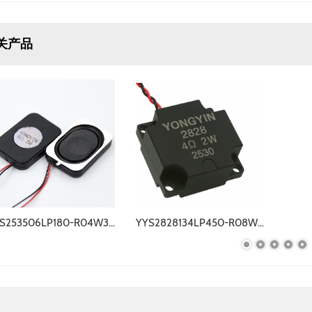
关产品
YYS253506LP180-R04W3.0-BOX-W
YYS2828134LP450-R08W2.0-A