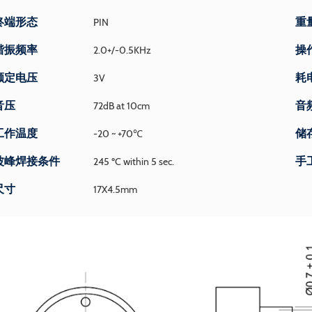
终端形态
重
PIN
谐振频率
操
2.0+/-0.5KHz
额定电压
耗
3V
音压
音
72dB at 10cm
工作温度
储
-20 ~ +70℃
波峰焊接条件
手
245 ºC within 5 sec.
尺寸
17X4.5mm