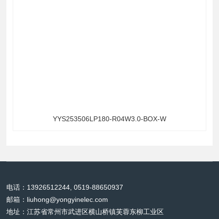
YYS253506LP180-R04W3.0-BOX-W
电话：13926512244, 0519-88650937
邮箱：
liuhong@yongyinelec.com
地址：江苏省常州市武进区横山桥镇芙蓉东柳工业区