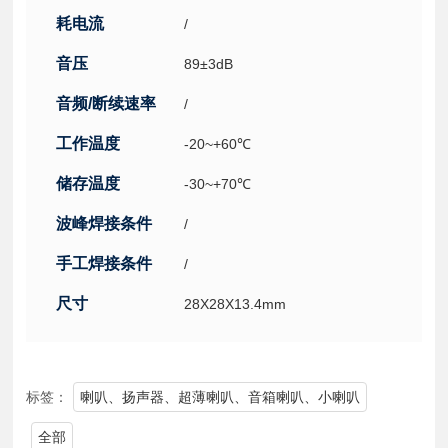
耗电流
/
音压
89±3dB
音频/断续速率
/
工作温度
-20~+60℃
储存温度
-30~+70℃
波峰焊接条件
/
手工焊接条件
/
尺寸
28X28X13.4mm
标签：
喇叭、扬声器、超薄喇叭、音箱喇叭、小喇叭
全部