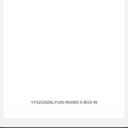
YYS253506LP180-R04W3.0-BOX-W